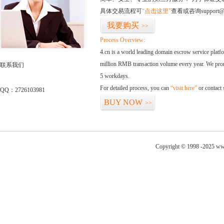
具体交易流程可
“点击这里”
查看或咨询support@
我要购买
>>
Process Overview:
4.cn is a world leading domain escrow service plat
million RMB transaction volume every year. We promi
联系我们
5 workdays.
For detailed process, you can
“visit here”
or contact
QQ：2726103981
BUY NOW
>>
Copyright © 1998 -2025 ww