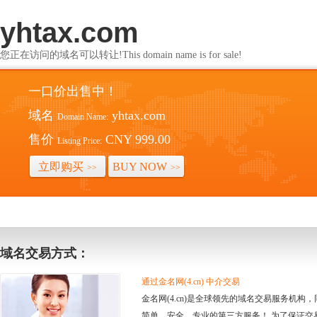
yhtax.com
您正在访问的域名可以转让!This domain name is for sale!
一口价出售中！
域名
yhtax.com
Domain Name:
售价
CNY 999.00
Listing Price:
立即购买
BUY NOW
>>
>>
域名交易方式：
通过金名网(4.cn) 中介交易
金名网(4.cn)是全球领先的域名交易服务机
简单、安全、专业的第三方服务！ 为了保证交